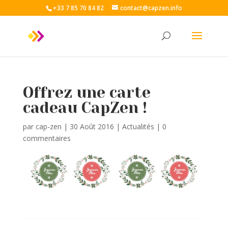
+33 7 85 70 84 82
contact@capzen.info
Offrez une carte
cadeau CapZen !
par
cap-zen
|
30 Août 2016
|
Actualités
|
0
commentaires