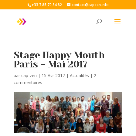
+33 7 85 70 84 82
contact@capzen.info
Stage Happy Mouth
Paris – Mai 2017
par
cap-zen
|
15 Avr 2017
|
Actualités
|
2
commentaires