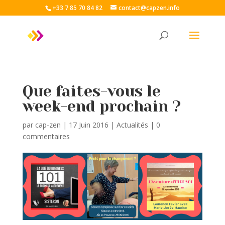
+33 7 85 70 84 82
contact@capzen.info
Que faites-vous le
week-end prochain ?
par
cap-zen
|
17 Juin 2016
|
Actualités
|
0
commentaires